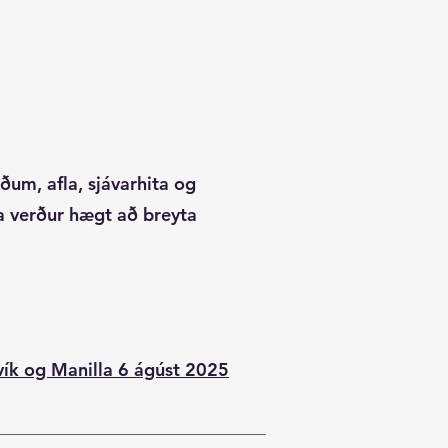
ðum, afla, sjávarhita og
ma verður hægt að breyta
vík og Manilla 6 ágúst 2025