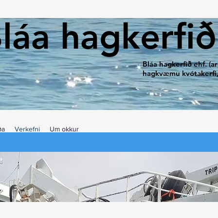
láa hagkerfið
Bláa hagkerfið ehf. (
hagkvæmu kvótakerfi, 
ða
Verkefni
Um okkur