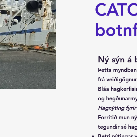
CATC
botnf
Ný sýn á b
Þetta myndband 
frá veiðigögnu
Bláa hagkerfisi
og hegðunarmyn
Hagnýting fyrir
Forritið mun n
tegundir sé hag
Betri nýtingar 