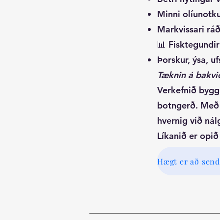
Minni olíunotk
Markvissari ráðs
📊 Fisktegundir
Þorskur, ýsa, uf
Tæknin á bakvi
Verkefnið byggi
botngerð. Með þ
hvernig við nál
Líkanið er opi