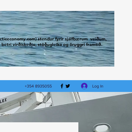
arcticeconomy.com) stendur fyrir sjálfbærum veiðum,
betri virðiskeðju, stöðugleika og öruggri framtíð.
Log In
+354 8935055