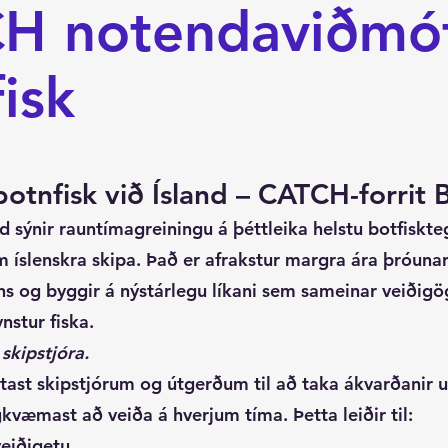
H notendaviðmót 
isk
otnfisk við Ísland – CATCH-forrit B
sýnir rauntímagreiningu á þéttleika helstu botfiskteg
m íslenskra skipa. Það er afrakstur margra ára þróuna
ns og byggir á nýstárlegu líkani sem sameinar veiðig
stur fiska.
 skipstjóra.
ýtast skipstjórum og útgerðum til að taka ákvarðanir
kvæmast að veiða á hverjum tíma. Þetta leiðir til:
veiðigetu