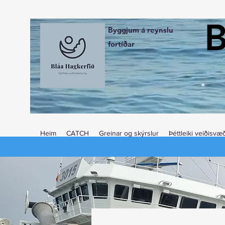
B
Byggjum á reynslu
fortíðar
Heim
CATCH
Greinar og skýrslur
Þéttleiki veiðisvæ