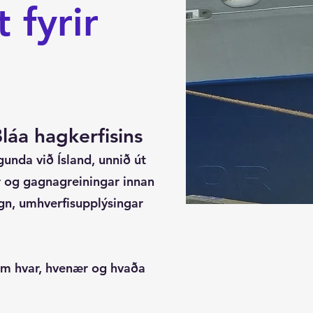
fyrir
láa hagkerfisins
unda við Ísland, unnið út
r og gagnagreiningar innan
ögn, umhverfisupplýsingar
 um hvar, hvenær og hvaða