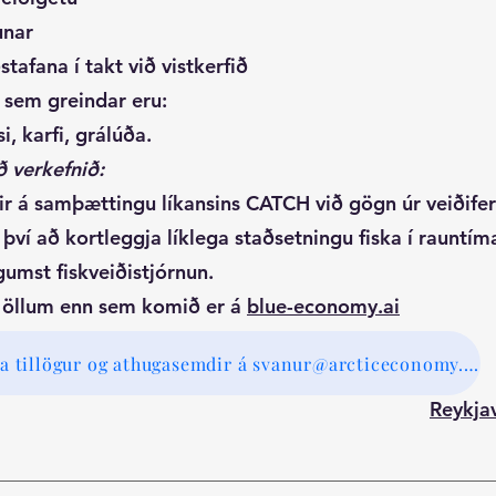
unar
tafana í takt við vistkerfið
 sem greindar eru:
si, karfi, grálúða.
ð verkefnið:
r á samþættingu líkansins CATCH við gögn úr veiðifer
ví að kortleggja líklega staðsetningu fiska í rauntí
gumst fiskveiðistjórnun.
ð öllum enn sem komið er á
blue-economy.ai
Hægt er að senda tillögur og athugasemdir á svanur@arcticeconomy.com
Reykja