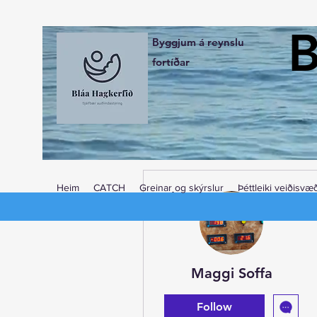
B
Byggjum á reynslu
fortíðar
Heim
CATCH
Greinar og skýrslur
Þéttleiki veiðisvæ
More actions
Maggi Soffa
Follow