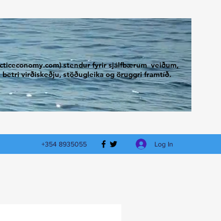
arcticeconomy.com) stendur fyrir sjálfbærum veiðum,
betri virðiskeðju, stöðugleika og öruggri framtíð.
Log In
+354 8935055