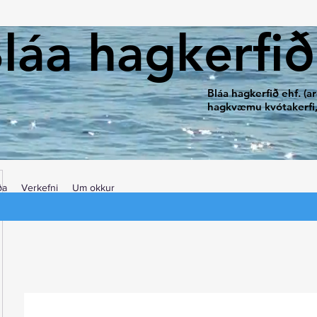
láa hagkerfið
Bláa hagkerfið ehf. (
hagkvæmu kvótakerfi, 
ða
Verkefni
Um okkur