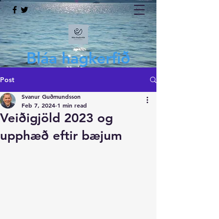
Bláa hagkerfið
Post
Svanur Guðmundsson
Feb 7, 2024
1 min read
Veiðigjöld 2023 og
upphæð eftir bæjum