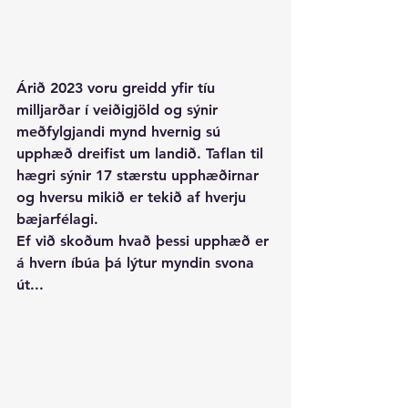
Árið 2023 voru greidd yfir tíu 
milljarðar í veiðigjöld og sýnir 
meðfylgjandi mynd hvernig sú 
upphæð dreifist um landið. Taflan til 
hægri sýnir 17 stærstu upphæðirnar 
og hversu mikið er tekið af hverju 
bæjarfélagi. 
Ef við skoðum hvað þessi upphæð er 
á hvern íbúa þá lýtur myndin svona 
út...