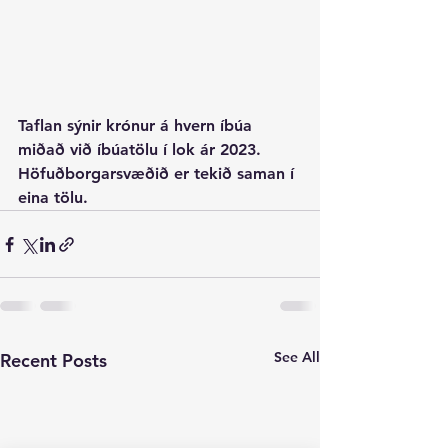
Taflan sýnir krónur á hvern íbúa 
miðað við íbúatölu í lok ár 2023. 
Höfuðborgarsvæðið er tekið saman í 
eina tölu.
See All
Recent Posts