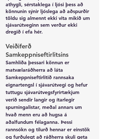
athygli, sérstaklega í ljósi þess að 
könnunin sýnir ljóslega að aðspurðir 
töldu sig almennt ekki vita mikið um 
sjávarútveginn sem verður ekki 
dregið í efa hér. 
Veiðiferð 
Samkeppniseftirlitsins
Samhliða þessari könnun er 
matvælaráðherra að láta 
Samkeppniseftirlitið rannsaka 
eignartengsl í sjávarútvegi og hefur 
tuttugu sjávarútvegsfyrirtækjum 
verið sendir langir og ítarlegir 
spurningalistar, meðal annars um 
hvað menn eru að hugsa á 
aðalfundum félaganna. Þessi 
rannsókn og tilurð hennar er einstök 
og furðulegt að ráðherra skuli geta 