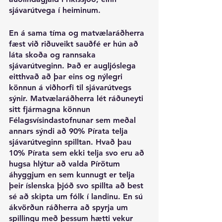
sjávarútvega í heiminum.
En á sama tíma og matvælaráðherra 
fæst við riðuveikt sauðfé er hún að 
láta skoða og rannsaka 
sjávarútveginn. Það er augljóslega 
eitthvað að þar eins og nýlegri 
könnun á viðhorfi til sjávarútvegs 
sýnir. Matvælaráðherra lét ráðuneyti 
sitt fjármagna könnun 
Félagsvísindastofnunar sem meðal 
annars sýndi að 90% Pírata telja 
sjávarútveginn spilltan. Hvað þau 
10% Pírata sem ekki telja svo eru að 
hugsa hlýtur að valda Pírötum 
áhyggjum en sem kunnugt er telja 
þeir íslenska þjóð svo spillta að best 
sé að skipta um fólk í landinu. En sú 
ákvörðun ráðherra að spyrja um 
spillingu með þessum hætti vekur 