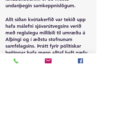
undanþegin samkeppnislögum.
Allt síðan kvótakerfið var tekið upp 
hafa málefni sjávarútvegsins verið 
með reglulegu millibili til umræðu á 
Alþingi og í æðstu stofnunum 
samfélagsins. Þrátt fyrir pólitískar 
heitingar hafa menn alltaf haft gæfu 
til að horfa í það 
grundvallarmarkmið að tryggja 
skilvirkni og rekstrarstöðu 
sjávarútvegsins vegna þess að við 
höfðum ekki efni á því sem þjóð að 
gera það öðru vísi. Stjórnmálamenn 
hafa komist upp með gylliboð til 
almennings um að sjávarútvegurinn 
geti greitt endalausan hvalrekaskatt 
um leið og ávirðingum um spillingu 
er teflt fram. Hvorugt stenst skoðun 
og sýnt hefur verið framá annað. 