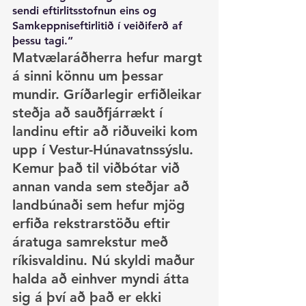
sendi eftirlitsstofnun eins og 
Samkeppniseftirlitið í veiðiferð af 
þessu tagi.”
Matvælaráðherra hefur margt 
á sinni könnu um þessar 
mundir. Gríðarlegir erfiðleikar 
steðja að sauðfjárrækt í 
landinu eftir að riðuveiki kom 
upp í Vestur-Húnavatnssýslu. 
Kemur það til viðbótar við 
annan vanda sem steðjar að 
landbúnaði sem hefur mjög 
erfiða rekstrarstöðu eftir 
áratuga samrekstur með 
ríkisvaldinu. Nú skyldi maður 
halda að einhver myndi átta 
sig á því að það er ekki 