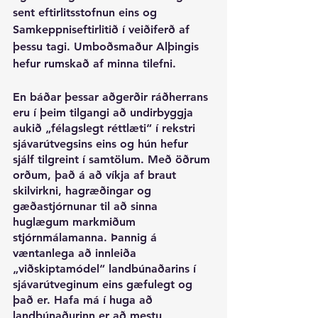
sent eftirlitsstofnun eins og 
Samkeppniseftirlitið í veiðiferð af 
þessu tagi. Umboðsmaður Alþingis 
hefur rumskað af minna tilefni.
En báðar þessar aðgerðir ráðherrans 
eru í þeim tilgangi að undirbyggja 
aukið „félagslegt réttlæti“ í rekstri 
sjávarútvegsins eins og hún hefur 
sjálf tilgreint í samtölum. Með öðrum 
orðum, það á að víkja af braut 
skilvirkni, hagræðingar og 
gæðastjórnunar til að sinna 
huglægum markmiðum 
stjórnmálamanna. Þannig á 
væntanlega að innleiða 
„viðskiptamódel“ landbúnaðarins í 
sjávarútveginum eins gæfulegt og 
það er. Hafa má í huga að 
landbúnaðurinn er að mestu 