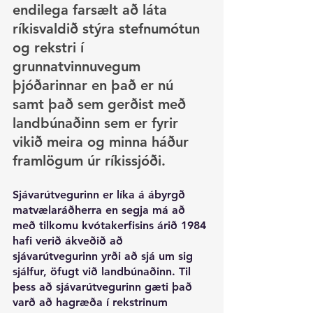
endilega farsælt að láta 
ríkisvaldið stýra stefnumótun 
og rekstri í 
grunnatvinnuvegum 
þjóðarinnar en það er nú 
samt það sem gerðist með 
landbúnaðinn sem er fyrir 
vikið meira og minna háður 
framlögum úr ríkissjóði.
Sjávarútvegurinn er líka á ábyrgð 
matvælaráðherra en segja má að 
með tilkomu kvótakerfisins árið 1984 
hafi verið ákveðið að 
sjávarútvegurinn yrði að sjá um sig 
sjálfur, öfugt við landbúnaðinn. Til 
þess að sjávarútvegurinn gæti það 
varð að hagræða í rekstrinum 