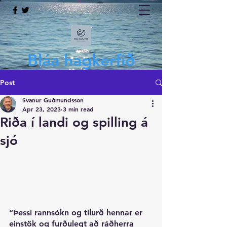
Bláa hagkerfið
Post
Svanur Guðmundsson
Apr 23, 2023
3 min read
Riða í landi og spilling á
sjó
“Þessi rannsókn og tilurð hennar er 
einstök og furðulegt að ráðherra 