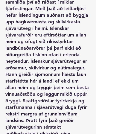
samhliða því að ráðast í miklar 
fjárfestingar. Með það að leiðarljósi 
hefur Íslendingum auðnast að byggja 
upp hagkvæmasta og skilvirkasta 
sjávarútveg í heimi. Íslenskar 
sjávarafurðir eru eftirsóttar um allan 
heim og öfugt við ríkisstyrktar 
landbúnaðarvörur þá þarf ekki að 
niðurgreiða fiskinn ofan í erlenda 
neytendur. Íslenskur sjávarútvegur er 
arðsamur, skilvirkur og nútímalegur. 
Hann greiðir sjómönnum hæstu laun 
starfstétta hér á landi ef ekki um 
allan heim og tryggir þeim sem besta 
vinnuaðstöðu og leggur mikið uppúr 
öryggi. Skattgreiðslur fyrirtækja og 
starfsmanna í sjávarútvegi duga fyrir 
rekstri margra af grunninnviðum 
landsins. Þrátt fyrir það greiðir 
sjávarútvegurinn sérstakt 
auðlindagjald í ríkissjóð, einn 