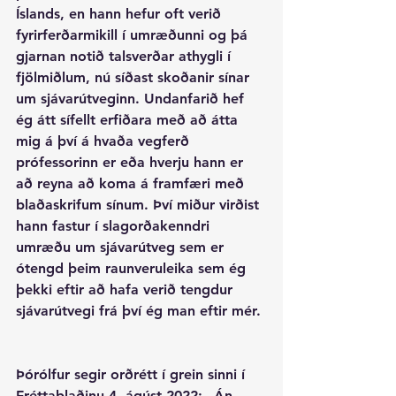
Íslands, en hann hefur oft verið 
fyrirferðarmikill í umræðunni og þá 
gjarnan notið talsverðar athygli í 
fjölmiðlum, nú síðast skoðanir sínar 
um sjávarútveginn. Undanfarið hef 
ég átt sífellt erfiðara með að átta 
mig á því á hvaða vegferð 
prófessorinn er eða hverju hann er 
að reyna að koma á framfæri með 
blaðaskrifum sínum. Því miður virðist 
hann fastur í slagorðakenndri 
umræðu um sjávarútveg sem er 
ótengd þeim raunveruleika sem ég 
þekki eftir að hafa verið tengdur 
sjávarútvegi frá því ég man eftir mér. 
Þórólfur segir orðrétt í grein sinni í 
Fréttablaðinu 4. ágúst 2022: „Án 