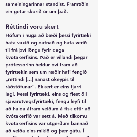
sameiningarinnar standist. Framtíðin 
ein getur skorið úr um það.
Réttindi voru skert
Höfum í huga að bæði þessi fyrirtæki 
hafa vaxið og dafnað og hafa verið 
til frá því löngu fyrir daga 
kvótakerfisins. Það er villandi þegar 
prófessorinn heldur því fram að 
fyrirtækin sem um ræðir hafi fengið 
„réttindi [...] nánast ókeypis til 
ráðstöfunar”. Ekkert er eins fjarri 
lagi. Þessi fyrirtæki, eins og flest öll 
sjávarútvegsfyrirtæki, fengu leyfi til 
að halda áfram veiðum á fisk eftir að 
kvótakerfið var sett á. Með tilkomu 
kvótakerfisins var útgerðum bannað 
að veiða eins mikið og þær gátu. Í 