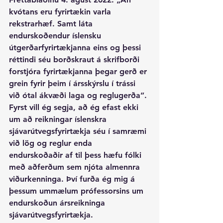
kvótans eru fyrirtækin varla 
rekstrarhæf. Samt láta 
endurskoðendur íslensku 
útgerðarfyrirtækjanna eins og þessi 
réttindi séu borðskraut á skrifborði 
forstjóra fyrirtækjanna þegar gerð er 
grein fyrir þeim í ársskýrslu í trássi 
við ótal ákvæði laga og reglugerða”. 
Fyrst vill ég segja, að ég efast ekki 
um að reikningar íslenskra 
sjávarútvegsfyrirtækja séu í samræmi 
við lög og reglur enda 
endurskoðaðir af til þess hæfu fólki 
með aðferðum sem njóta almennra 
viðurkenninga. Því furða ég mig á 
þessum ummælum prófessorsins um 
endurskoðun ársreikninga 
sjávarútvegsfyrirtækja.