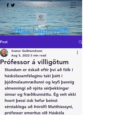
Bláa hagkerfið
Post
Svanur Guðmundsson
Aug 5, 2022
3 min read
Prófessor á villigötum
Stundum er óskað eftir því að fólk í 
háskólasamfélaginu taki þátt í 
þjóðmálaumræðunni og leyfi þannig 
almenningi að njóta sérþekkingar 
sinnar og fræðikunnáttu. Ég veit ekki 
hvort þessi ósk hefur beinst 
sérstaklega að Þórólfi Matthíassyni, 
prófessor emerítus við Háskóla 