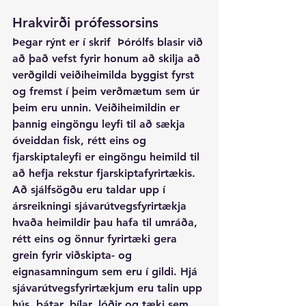
Hrakvirði prófessorsins
Þegar rýnt er í skrif  Þórólfs blasir við 
að það vefst fyrir honum að skilja að 
verðgildi veiðiheimilda byggist fyrst 
og fremst í þeim verðmætum sem úr 
þeim eru unnin. Veiðiheimildin er 
þannig eingöngu leyfi til að sækja 
óveiddan fisk, rétt eins og 
fjarskiptaleyfi er eingöngu heimild til 
að hefja rekstur fjarskiptafyrirtækis. 
Að sjálfsögðu eru taldar upp í 
ársreikningi sjávarútvegsfyrirtækja 
hvaða heimildir þau hafa til umráða, 
rétt eins og önnur fyrirtæki gera 
grein fyrir viðskipta- og 
eignasamningum sem eru í gildi. Hjá 
sjávarútvegsfyrirtækjum eru talin upp 
hús, bátar, bílar, lóðir og tæki sem 