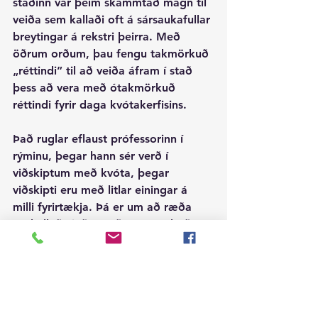
staðinn var þeim skammtað magn til 
veiða sem kallaði oft á sársaukafullar 
breytingar á rekstri þeirra. Með 
öðrum orðum, þau fengu takmörkuð 
„réttindi” til að veiða áfram í stað 
þess að vera með ótakmörkuð 
réttindi fyrir daga kvótakerfisins.
Það ruglar eflaust prófessorinn í 
rýminu, þegar hann sér verð í 
viðskiptum með kvóta, þegar  
viðskipti eru með litlar einingar á 
milli fyrirtækja. Þá er um að ræða  
svokallað „jaðarverð“ sem er það 
verð sem útgerð er tilbúin að borga 
til að nýta betur þá fjárfestingu sem 
þegar er fyrir hendi. Það „jaðarverð“ 
er of hátt ef ætlunin væri að kaupa 
fullan kvóta og skip og hefja rekstur 