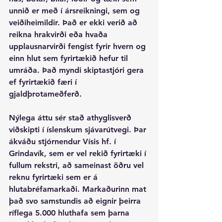
unnið er með í ársreikningi, sem og 
veiðiheimildir. Það er ekki verið að 
reikna hrakvirði eða hvaða 
upplausnarvirði fengist fyrir hvern og 
einn hlut sem fyrirtækið hefur til 
umráða. Það myndi skiptastjóri gera 
ef fyrirtækið færi í 
gjaldþrotameðferð.
Nýlega áttu sér stað athyglisverð 
viðskipti í íslenskum sjávarútvegi. Þar 
ákváðu stjórnendur Vísis hf. í 
Grindavík, sem er vel rekið fyrirtæki í 
fullum rekstri, að sameinast öðru vel 
reknu fyrirtæki sem er á 
hlutabréfamarkaði. Markaðurinn mat 
það svo samstundis að eignir þeirra 
ríflega 5.000 hluthafa sem þarna 