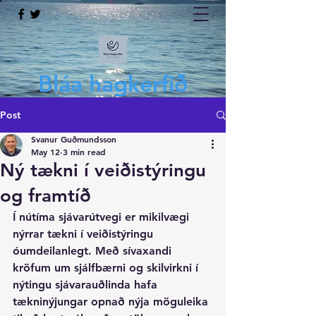
Bláa hagkerfið
Post
Svanur Guðmundsson
May 12
3 min read
Ný tækni í veiðistýringu
og framtíð
Í nútíma sjávarútvegi er mikilvægi 
nýrrar tækni í veiðistýringu 
óumdeilanlegt. Með sívaxandi 
kröfum um sjálfbærni og skilvirkni í 
nýtingu sjávarauðlinda hafa 
tækninýjungar opnað nýja möguleika 