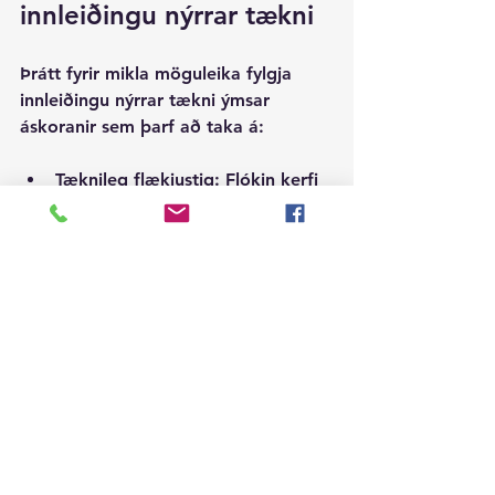
innleiðingu nýrrar tækni
Þrátt fyrir mikla möguleika fylgja 
innleiðingu nýrrar tækni ýmsar 
áskoranir sem þarf að taka á:
Tæknileg flækjustig
: Flókin kerfi 
krefjast mikillar 
sérfræðiþekkingar og viðhalds.
Gagnaöryggi og persónuvernd
: 
Mikilvægt er að tryggja öryggi 
gagna og virða persónuvernd í 
öllum ferlum.
Menntun og þjálfun
: Starfsfólk 
þarf að fá viðeigandi þjálfun til 
að nýta tæknina til fulls.
Á sama tíma felast í þessum 