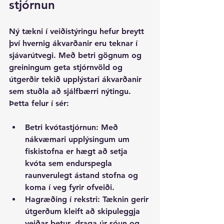
stjórnun
Ný tækni í veiðistýringu hefur breytt 
því hvernig ákvarðanir eru teknar í 
sjávarútvegi. Með betri gögnum og 
greiningum geta stjórnvöld og 
útgerðir tekið upplýstari ákvarðanir 
sem stuðla að sjálfbærri nýtingu. 
Þetta felur í sér:
Betri kvótastjórnun
: Með 
nákvæmari upplýsingum um 
fiskistofna er hægt að setja 
kvóta sem endurspegla 
raunverulegt ástand stofna og 
koma í veg fyrir ofveiði.
Hagræðing í rekstri
: Tæknin gerir 
útgerðum kleift að skipuleggja 
veiðar betur, draga úr sóun og 