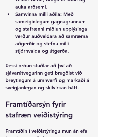
auka arðsemi.
Samvinna milli aðila
: Með 
sameiginlegum gagnagrunnum 
og stafrænni miðlun upplýsinga 
verður auðveldara að samræma 
aðgerðir og stefnu milli 
stjórnvalda og útgerða.
Þessi þróun stuðlar að því að 
sjávarútvegurinn geti brugðist við 
breytingum á umhverfi og markaði á 
sveigjanlegan og skilvirkan hátt.
Framtíðarsýn fyrir 
stafræn veiðistýring
Framtíðin í veiðistýringu mun án efa 