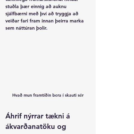
stuðla þær einnig að auknu 
sjálfbærni með því að tryggja að 
veiðar fari fram innan þeirra marka 
sem náttúran þolir.
Hvað mun framtíðin bera í skauti sér
Áhrif nýrrar tækni á 
ákvarðanatöku og 