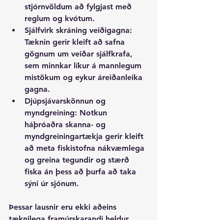
stjórnvöldum að fylgjast með 
reglum og kvótum.
Sjálfvirk skráning veiðigagna
: 
Tæknin gerir kleift að safna 
gögnum um veiðar sjálfkrafa, 
sem minnkar líkur á mannlegum 
mistökum og eykur áreiðanleika 
gagna.
Djúpsjávarskönnun og 
myndgreining
: Notkun 
háþróaðra skanna- og 
myndgreiningartækja gerir kleift 
að meta fiskistofna nákvæmlega 
og greina tegundir og stærð 
fiska án þess að þurfa að taka 
sýni úr sjónum.
Þessar lausnir eru ekki aðeins 
tæknilega framúrskarandi heldur 