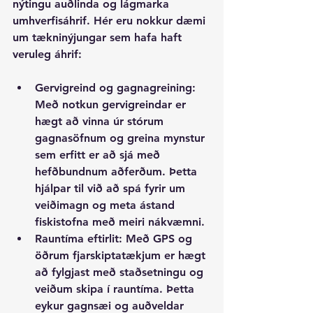
nýtingu auðlinda og lágmarka 
umhverfisáhrif. Hér eru nokkur dæmi 
um tækninýjungar sem hafa haft 
veruleg áhrif:
Gervigreind og gagnagreining
: 
Með notkun gervigreindar er 
hægt að vinna úr stórum 
gagnasöfnum og greina mynstur 
sem erfitt er að sjá með 
hefðbundnum aðferðum. Þetta 
hjálpar til við að spá fyrir um 
veiðimagn og meta ástand 
fiskistofna með meiri nákvæmni.
Rauntíma eftirlit
: Með GPS og 
öðrum fjarskiptatækjum er hægt 
að fylgjast með staðsetningu og 
veiðum skipa í rauntíma. Þetta 
eykur gagnsæi og auðveldar 