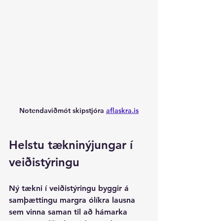
Notendaviðmót skipstjóra 
aflaskra.is
Helstu tækninýjungar í 
veiðistýringu
Ný tækni í veiðistýringu byggir á 
samþættingu margra ólíkra lausna 
sem vinna saman til að hámarka 