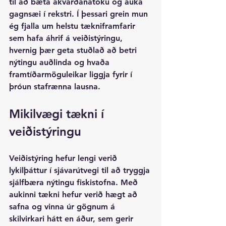
til að bæta ákvarðanatöku og auka 
gagnsæi í rekstri. Í þessari grein mun 
ég fjalla um helstu tækniframfarir 
sem hafa áhrif á veiðistýringu, 
hvernig þær geta stuðlað að betri 
nýtingu auðlinda og hvaða 
framtíðarmöguleikar liggja fyrir í 
þróun stafrænna lausna.
Mikilvægi tækni í 
veiðistýringu
Veiðistýring hefur lengi verið 
lykilþáttur í sjávarútvegi til að tryggja 
sjálfbæra nýtingu fiskistofna. Með 
aukinni tækni hefur verið hægt að 
safna og vinna úr gögnum á 
skilvirkari hátt en áður, sem gerir 