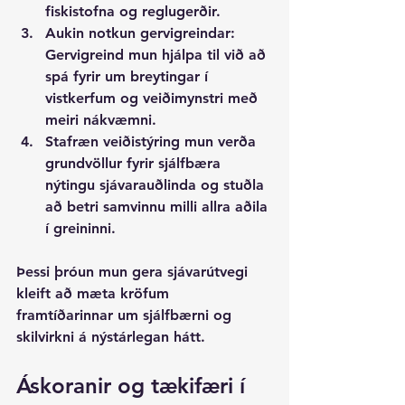
fiskistofna og reglugerðir.
Aukin notkun gervigreindar
: 
Gervigreind mun hjálpa til við að 
spá fyrir um breytingar í 
vistkerfum og veiðimynstri með 
meiri nákvæmni.
Stafræn veiðistýring
 mun verða 
grundvöllur fyrir sjálfbæra 
nýtingu sjávarauðlinda og stuðla 
að betri samvinnu milli allra aðila 
í greininni.
Þessi þróun mun gera sjávarútvegi 
kleift að mæta kröfum 
framtíðarinnar um sjálfbærni og 
skilvirkni á nýstárlegan hátt.
Áskoranir og tækifæri í 