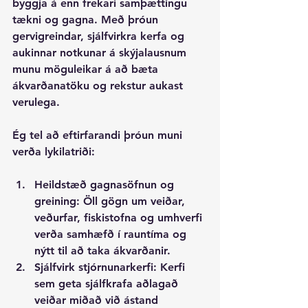
byggja á enn frekari samþættingu 
tækni og gagna. Með þróun 
gervigreindar, sjálfvirkra kerfa og 
aukinnar notkunar á skýjalausnum 
munu möguleikar á að bæta 
ákvarðanatöku og rekstur aukast 
verulega. 
Ég tel að eftirfarandi þróun muni 
verða lykilatriði:
Heildstæð gagnasöfnun og 
greining
: Öll gögn um veiðar, 
veðurfar, fiskistofna og umhverfi 
verða samhæfð í rauntíma og 
nýtt til að taka ákvarðanir.
Sjálfvirk stjórnunarkerfi
: Kerfi 
sem geta sjálfkrafa aðlagað 
veiðar miðað við ástand 