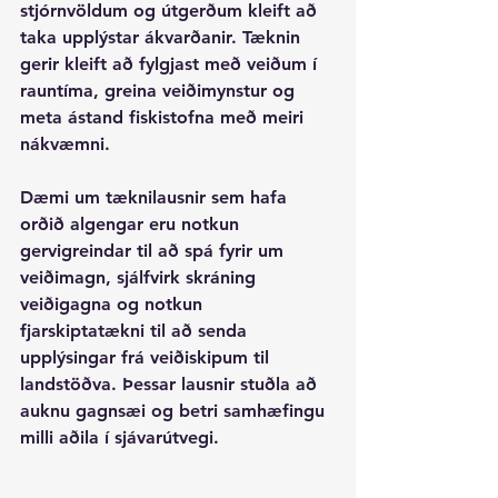
stjórnvöldum og útgerðum kleift að 
taka upplýstar ákvarðanir. Tæknin 
gerir kleift að fylgjast með veiðum í 
rauntíma, greina veiðimynstur og 
meta ástand fiskistofna með meiri 
nákvæmni.
Dæmi um tæknilausnir sem hafa 
orðið algengar eru notkun 
gervigreindar til að spá fyrir um 
veiðimagn, sjálfvirk skráning 
veiðigagna og notkun 
fjarskiptatækni til að senda 
upplýsingar frá veiðiskipum til 
landstöðva. Þessar lausnir stuðla að 
auknu gagnsæi og betri samhæfingu 
milli aðila í sjávarútvegi.