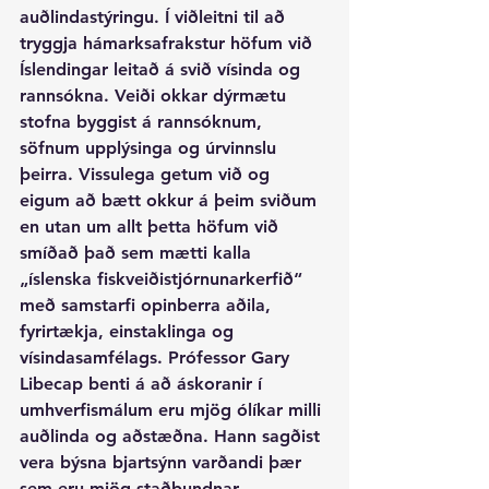
auðlindastýringu. Í viðleitni til að 
tryggja hámarksafrakstur höfum við 
Íslendingar leitað á svið vísinda og 
rannsókna. Veiði okkar dýrmætu 
stofna byggist á rannsóknum, 
söfnum upplýsinga og úrvinnslu 
þeirra. Vissulega getum við og 
eigum að bætt okkur á þeim sviðum 
en utan um allt þetta höfum við 
smíðað það sem mætti kalla 
„íslenska fiskveiðistjórnunarkerfið“ 
með samstarfi opinberra aðila, 
fyrirtækja, einstaklinga og 
vísindasamfélags. Prófessor Gary 
Libecap benti á að áskoranir í 
umhverfismálum eru mjög ólíkar milli 
auðlinda og aðstæðna. Hann sagðist 
vera býsna bjartsýnn varðandi þær 
sem eru mjög staðbundnar. 