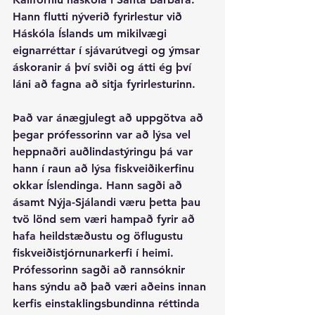
Hann flutti nýverið fyrirlestur við 
Háskóla Íslands um mikilvægi 
eignarréttar í sjávarútvegi og ýmsar 
áskoranir á því sviði og átti ég því 
láni að fagna að sitja fyrirlesturinn.
Það var ánægjulegt að uppgötva að 
þegar prófessorinn var að lýsa vel 
heppnaðri auðlindastýringu þá var 
hann í raun að lýsa fiskveiðikerfinu 
okkar Íslendinga. Hann sagði að 
ásamt Nýja-Sjálandi væru þetta þau 
tvö lönd sem væri hampað fyrir að 
hafa heildstæðustu og öflugustu 
fiskveiðistjórnunarkerfi í heimi. 
Prófessorinn sagði að rannsóknir 
hans sýndu að það væri aðeins innan 
kerfis einstaklingsbundinna réttinda 