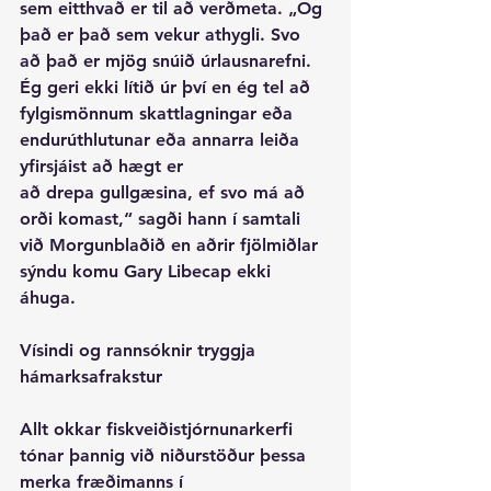
sem eitthvað er til að verðmeta. „Og 
það er það sem vekur athygli. Svo 
að það er mjög snúið úrlausnarefni. 
Ég geri ekki lítið úr því en ég tel að 
fylgismönnum skattlagningar eða 
endurúthlutunar eða annarra leiða 
yfirsjáist að hægt er
að drepa gullgæsina, ef svo má að 
orði komast,“ sagði hann í samtali 
við Morgunblaðið en aðrir fjölmiðlar 
sýndu komu Gary Libecap ekki 
áhuga.
Vísindi og rannsóknir tryggja 
hámarksafrakstur
Allt okkar fiskveiðistjórnunarkerfi 
tónar þannig við niðurstöður þessa 
merka fræðimanns í 