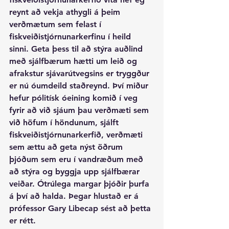
reynt að vekja athygli á þeim 
verðmætum sem felast í 
fiskveiðistjórnunarkerfinu í heild 
sinni. Geta þess til að stýra auðlind 
með sjálfbærum hætti um leið og 
afrakstur sjávarútvegsins er tryggður 
er nú óumdeild staðreynd. Því miður 
hefur pólitísk óeining komið í veg 
fyrir að við sjáum þau verðmæti sem 
við höfum í höndunum, sjálft 
fiskveiðistjórnunarkerfið, verðmæti 
sem ættu að geta nýst öðrum 
þjóðum sem eru í vandræðum með 
að stýra og byggja upp sjálfbærar 
veiðar. Ótrúlega margar þjóðir þurfa 
á því að halda. Þegar hlustað er á 
prófessor Gary Libecap sést að þetta 
er rétt.