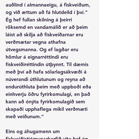
auðlind í almannaeigu, á fiskveiðum, 
og við ættum að fá hlutdeild í því.“ 
Ég hef fullan skilning á þeirri 
röksemd en vandamálið er að þeim 
láist að skilja að fiskveiðarnar eru 
verðmætar vegna athafna 
útvegsmanna. Og ef lagðar eru 
hömlur á eignarréttindi eru 
fiskveiðiréttindin útþynnt. Til dæmis 
með því að hafa sólarlagsákvæði á 
núverandi úthlutunum og reyna að 
endurúthluta þeim með uppboði eða 
einhverju öðru fyrirkomulagi, en það 
kann að ónýta fyrirkomulagið sem 
skapaði upphaflega mikil verðmæti 
með veiðunum.“
Eins og áhugamenn um 
fiskveiðistjórnunarkerfið vita hef ég 