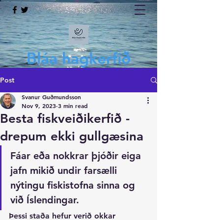
Bláa hagkerfið
Post
Svanur Guðmundsson
Nov 9, 2023
3 min read
Besta fiskveiðikerfið -
drepum ekki gullgæsina
Fáar eða nokkrar þjóðir eiga 
jafn mikið undir farsælli 
nýtingu fiskistofna sinna og 
við Íslendingar. 
Þessi staða hefur verið okkar 