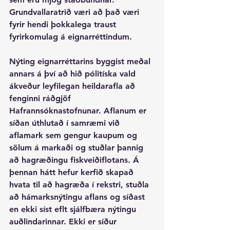
Grundvallaratrið væri að það væri 
fyrir hendi þokkalega traust 
fyrirkomulag á eignarréttindum. 
Nýting eignarréttarins byggist meðal 
annars á því að hið pólitíska vald 
ákveður leyfilegan heildarafla að 
fenginni ráðgjöf 
Hafrannsóknastofnunar. Aflanum er 
síðan úthlutað í samræmi við 
aflamark sem gengur kaupum og 
sölum á markaði og stuðlar þannig 
að hagræðingu fiskveiðiflotans. Á 
þennan hátt hefur kerfið skapað 
hvata til að hagræða í rekstri, stuðla 
að hámarksnýtingu aflans og síðast 
en ekki síst eflt sjálfbæra nýtingu 
auðlindarinnar. Ekki er síður 