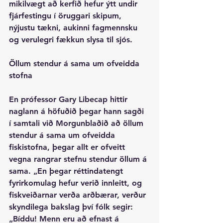
mikilvægt að kerfið hefur ýtt undir 
fjárfestingu í öruggari skipum, 
nýjustu tækni, aukinni fagmennsku 
og verulegri fækkun slysa til sjós. 
Öllum stendur á sama um ofveidda 
stofna
En prófessor Gary Libecap hittir 
naglann á höfuðið þegar hann sagði 
í samtali við Morgunblaðið að öllum 
stendur á sama um ofveidda 
fiskistofna, þegar allt er ofveitt 
vegna rangrar stefnu stendur öllum á 
sama. „En þegar réttindatengt 
fyrirkomulag hefur verið innleitt, og 
fiskveiðarnar verða arðbærar, verður 
skyndilega bakslag því fólk segir: 
„Bíddu! Menn eru að efnast á 