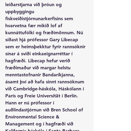
leiðarstjarna við þróun og 
uppbyggingu 
fiskveiðistjórnunarkerfisins sem 
hvarvetna fær mikið lof af 
kunnáttufólki og fræðimönnum. Nú 
síðast hjá prófessor Gary Libecap 
sem er heimsþekktur fyrir rannsóknir 
sínar á sviði einkaeignarréttar í 
hagfræði. Libecap hefur verið 
fræðimaður við margar helstu 
menntastofnanir Bandaríkjanna, 
ásamt því að hafa sinnt rannsóknum 
við Cambridge-háskóla, Háskólann í 
París og Freie Universität í Berlín. 
Hann er nú prófessor í 
auðlindastjórnun við Bren School of 
Environmental Science & 
Management og í hagfræði við 
Kaliforníu háskóla í Santa Barbara. 