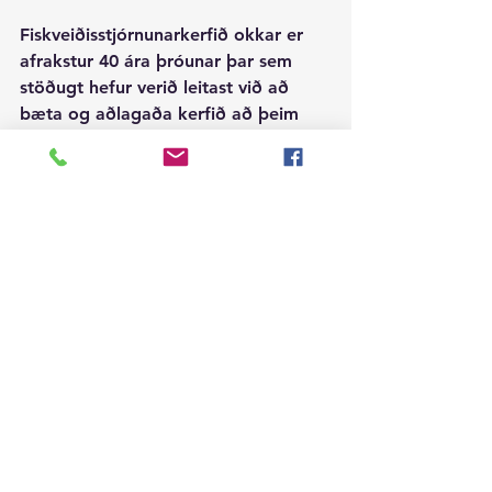
Fiskveiðisstjórnunarkerfið okkar er 
afrakstur 40 ára þróunar þar sem 
stöðugt hefur verið leitast við að 
bæta og aðlagaða kerfið að þeim 
meginmarkmiðum sem við þurfum á 
að halda, vernd og sjálfbærni 
fiskistofna og arðbærum og 
áhættuminni rekstri. Þetta hefur 
okkur tekist en einhverra hluta vegna 
ríkir ekki sátt um kerfið hjá 
ákveðnum pólitískum hópum. Líklega 
er það vegna ókunnugleika enda 
snýst umræðan ekki meginkosti 
fiskveiðisstjórnunarkerfisins eða þau 
markmið sem við settum okkur með 
fiskveiðistjórnunarlögunum.
Gefum prófessor Gary Libecap 